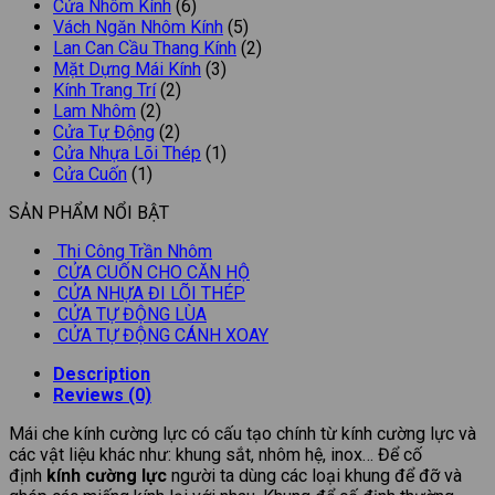
Cửa Nhôm Kính
(6)
Vách Ngăn Nhôm Kính
(5)
Lan Can Cầu Thang Kính
(2)
Mặt Dựng Mái Kính
(3)
Kính Trang Trí
(2)
Lam Nhôm
(2)
Cửa Tự Động
(2)
Cửa Nhựa Lõi Thép
(1)
Cửa Cuốn
(1)
SẢN PHẨM NỔI BẬT
Thi Công Trần Nhôm
CỬA CUỐN CHO CĂN HỘ
CỬA NHỰA ĐI LÕI THÉP
CỬA TỰ ĐỘNG LÙA
CỬA TỰ ĐỘNG CÁNH XOAY
Description
Reviews (0)
Mái che kính cường lực có cấu tạo chính từ kính cường lực và
các vật liệu khác như: khung sắt, nhôm hệ, inox… Để cố
định
kính cường lực
người ta dùng các loại khung để đỡ và