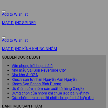
Add to Wishlist
MẶT DỰNG SPIDER
Add to Wishlist
MẶT DỰNG KÍNH KHUNG NHÔM
GOLDEN DOOR BLOGs
Văn phòng kết hợp nhà ở
Nhà mẫu Sai Gon Reverside City
Nhà kho ALOZA
Khách sạn tư nhân Nguyễn Văn Nguyễn
Khách Sạn Bcons Bình Dương
Ưu điểm cửa nhôm sản xuất từ hãng XingFa
Đừng chọn cửa nhôm khi chưa đọc bài viết này
Cửa nhôm lựa chọn tốt nhất cho ngôi nhà hiện đại
DANH MỤC SẢN PHẨM