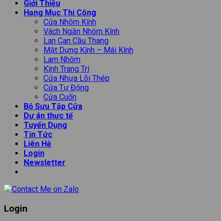
Giới Thiệu
Hạng Mục Thi Công
Cửa Nhôm Kính
Vách Ngăn Nhôm Kính
Lan Can Cầu Thang
Mặt Dựng Kính – Mái Kính
Lam Nhôm
Kính Trang Trí
Cửa Nhựa Lõi Thép
Cửa Tự Động
Cửa Cuốn
Bộ Sưu Tập Cửa
Dự án thực tế
Tuyển Dụng
Tin Tức
Liên Hệ
Login
Newsletter
Login