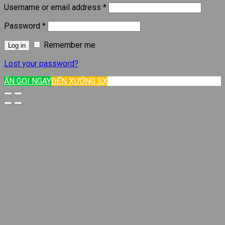
Username or email address
*
Password
*
Remember me
Log in
Lost your password?
ẤN GỌI NGAY
ĐẾN XƯỞNG SX