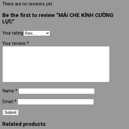
There are no reviews yet.
Be the first to review “MÁI CHE KÍNH CƯỜNG
LỰC”
Your rating
Your review
*
Name
*
Email
*
Related products