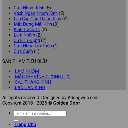
Cửa Nhôm Kính
(6)
Vách Ngăn Nhôm Kính
(5)
Lan Can Cầu Thang Kính
(2)
Mặt Dựng Mái Kính
(3)
Kính Trang Trí
(2)
Lam Nhôm
(2)
Cửa Tự Động
(2)
Cửa Nhựa Lõi Thép
(1)
Cửa Cuốn
(1)
SẢN PHẨM TIÊU BIỂU
LAM NHÔM
MÁI CHE KÍNH CƯỜNG LỰC
CẦU THANG KÍNH
LAN CAN KÍNH
All rights reserved. Designed by Adongweb.com
Copyright 2018 - 2026 ©
Golden Door
Trang Chủ