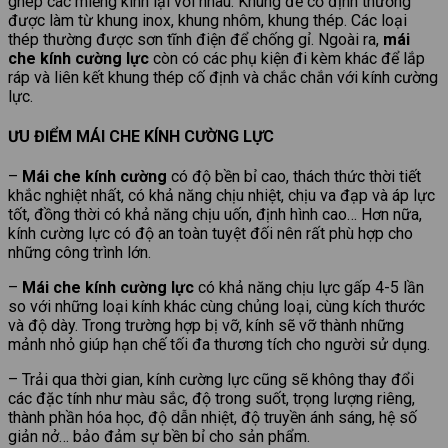
ghép các miếng kính lại với nhau. Khung để cố định thường
được làm từ khung inox, khung nhôm, khung thép. Các loại
thép thường được sơn tĩnh điện để chống gỉ. Ngoài ra,
mái
che kính cường lực
còn có các phụ kiện đi kèm khác để lắp
ráp và liên kết khung thép cố định và chắc chắn với kính cường
lực.
ƯU ĐIỂM MÁI CHE KÍNH CƯỜNG LỰC
–
Mái che kính cường
có độ bền bỉ cao, thách thức thời tiết
khắc nghiệt nhất, có khả năng chịu nhiệt, chịu va đạp và áp lực
tốt, đồng thời có khả năng chịu uốn, định hình cao… Hơn nữa,
kính cường lực có độ an toàn tuyệt đối nên rất phù hợp cho
những công trình lớn.
–
Mái che kính cường lực
có khả năng chịu lực gấp 4-5 lần
so với những loại kính khác cùng chủng loại, cùng kích thước
và độ dày. Trong trường hợp bị vỡ, kính sẽ vỡ thành những
mảnh nhỏ giúp hạn chế tối đa thương tích cho người sử dụng.
– Trải qua thời gian, kính cường lực cũng sẽ không thay đổi
các đặc tính như màu sắc, độ trong suốt, trọng lượng riêng,
thành phần hóa học, độ dẫn nhiệt, độ truyền ánh sáng, hệ số
giản nở… bảo đảm sự bền bỉ cho sản phẩm.