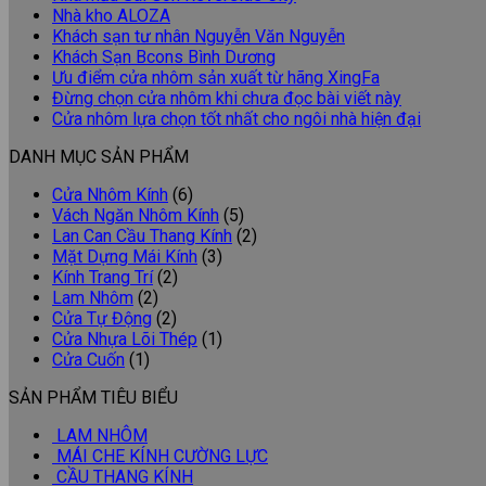
Nhà kho ALOZA
Khách sạn tư nhân Nguyễn Văn Nguyễn
Khách Sạn Bcons Bình Dương
Ưu điểm cửa nhôm sản xuất từ hãng XingFa
Đừng chọn cửa nhôm khi chưa đọc bài viết này
Cửa nhôm lựa chọn tốt nhất cho ngôi nhà hiện đại
DANH MỤC SẢN PHẨM
Cửa Nhôm Kính
(6)
Vách Ngăn Nhôm Kính
(5)
Lan Can Cầu Thang Kính
(2)
Mặt Dựng Mái Kính
(3)
Kính Trang Trí
(2)
Lam Nhôm
(2)
Cửa Tự Động
(2)
Cửa Nhựa Lõi Thép
(1)
Cửa Cuốn
(1)
SẢN PHẨM TIÊU BIỂU
LAM NHÔM
MÁI CHE KÍNH CƯỜNG LỰC
CẦU THANG KÍNH