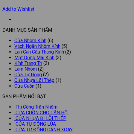
Add to Wishlist
DANH MỤC SẢN PHẨM
Cửa Nhôm Kính
(6)
Vách Ngăn Nhôm Kính
(5)
Lan Can Cầu Thang Kính
(2)
Mặt Dựng Mái Kính
(3)
Kính Trang Trí
(2)
Lam Nhôm
(2)
Cửa Tự Động
(2)
Cửa Nhựa Lõi Thép
(1)
Cửa Cuốn
(1)
SẢN PHẨM NỔI BẬT
Thi Công Trần Nhôm
CỬA CUỐN CHO CĂN HỘ
CỬA NHỰA ĐI LÕI THÉP
CỬA TỰ ĐỘNG LÙA
CỬA TỰ ĐỘNG CÁNH XOAY