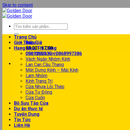
Skip to content
Trang Chủ
Giới Thiệu
Báo Giá
Hạng Mục Thi Công
08:00 - 17:00
0901200335 - 0868997386
Cửa Nhôm Kính
Vách Ngăn Nhôm Kính
Lan Can Cầu Thang
Mặt Dựng Kính – Mái Kính
Lam Nhôm
Kính Trang Trí
Cửa Nhựa Lõi Thép
Cửa Tự Động
Cửa Cuốn
Bộ Sưu Tập Cửa
Dự án thực tế
Tuyển Dụng
Tin Tức
Liên Hệ