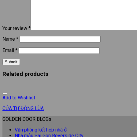
Your review
*
Name
*
Email
*
Related products
Add to Wishlist
CỬA TỰ ĐỘNG LÙA
GOLDEN DOOR BLOGs
Văn phòng kết hợp nhà ở
Nhà mẫu Sai Gon Reverside City